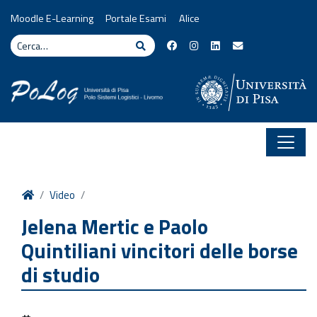
Vai al contenuto
Moodle E-Learning
Portale Esami
Alice
Cerca
Cerca
Home
Video
Jelena Mertic e Paolo
Quintiliani vincitori delle borse
di studio