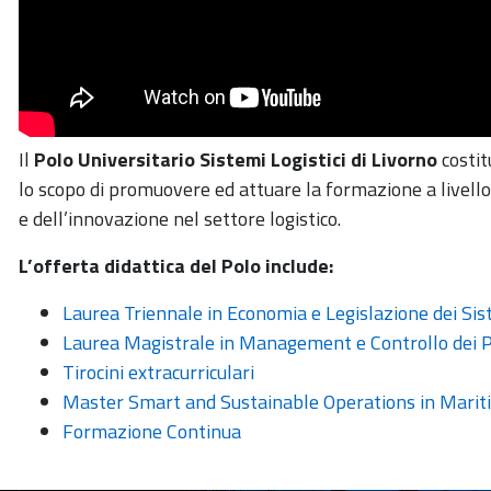
Il
Polo Universitario Sistemi Logistici di Livorno
costit
lo scopo di promuovere ed attuare la formazione a livello 
e dell’innovazione nel settore logistico.
L’offerta didattica del Polo include:
Laurea Triennale in Economia e Legislazione dei Sist
Laurea Magistrale in Management e Controllo dei Pr
Tirocini extracurriculari
Master Smart and Sustainable Operations in Mariti
Formazione Continua