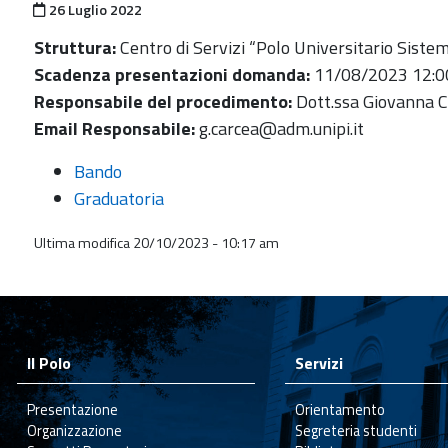
Pubblicato il
26 Luglio 2022
Struttura:
Centro di Servizi “Polo Universitario Sistemi
Scadenza presentazioni domanda:
11/08/2023 12:0
Responsabile del procedimento:
Dott.ssa Giovanna C
Email Responsabile:
g.carcea@adm.unipi.it
Bando
Graduatoria
Ultima modifica 20/10/2023 - 10:17 am
Il Polo
Servizi
Presentazione
Orientamento
Organizzazione
Segreteria studenti