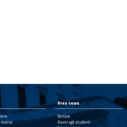
Area news
ione
Notizie
 ricerca
Avvisi agli studenti