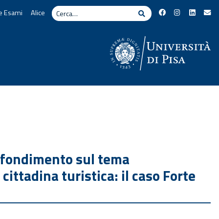
Cerca
e Esami
Alice
Cerca
rofondimento sul tema
cittadina turistica: il caso Forte