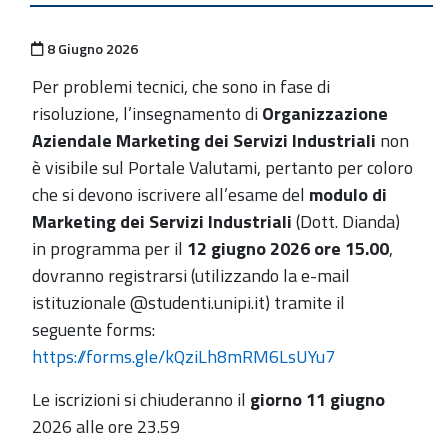
Pubblicato il
8 Giugno 2026
Per problemi tecnici, che sono in fase di
risoluzione, l’insegnamento di
Organizzazione
Aziendale Marketing dei Servizi Industriali
non
è visibile sul Portale Valutami, pertanto per coloro
che si devono iscrivere all’esame del
modulo di
Marketing dei Servizi Industriali
(Dott. Dianda)
in programma per il
12 giugno 2026 ore 15.00
,
dovranno registrarsi (utilizzando la e-mail
istituzionale @studenti.unipi.it) tramite il
seguente forms:
https://forms.gle/kQziLh8mRM6LsUYu7
Le iscrizioni si chiuderanno il
giorno 11 giugno
2026 alle ore 23.59