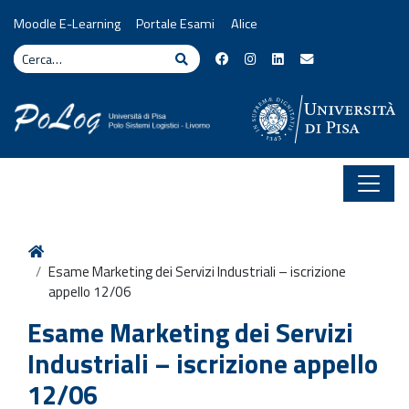
Vai al contenuto
Moodle E-Learning
Portale Esami
Alice
Cerca
Cerca
Home
Esame Marketing dei Servizi Industriali – iscrizione
appello 12/06
Esame Marketing dei Servizi
Industriali – iscrizione appello
12/06