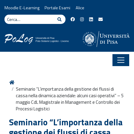
Vai al contenuto
Moodle E-Learning
Portale Esami
Alice
Cerca
Cerca
Home
Seminario “L’importanza della gestione dei flussi di
cassa nella dinamica aziendale: alcuni casi operativi” – 5
maggio CdL Magistrale in Management e Controllo dei
Processi Logistici
Seminario “L’importanza della
gestione dei flussi di cassa